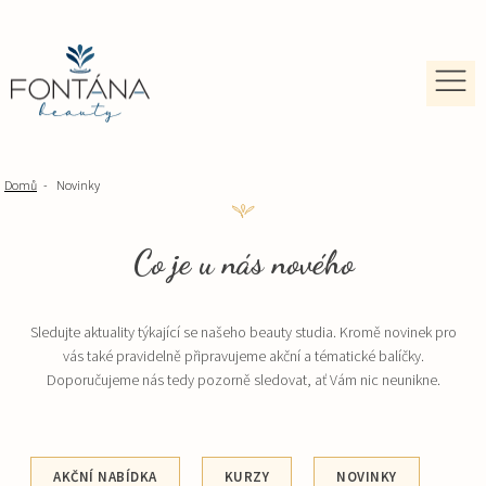
Domů
-
Novinky
Co je u nás nového
Sledujte aktuality týkající se našeho beauty studia. Kromě novinek pro
vás také pravidelně připravujeme akční a tématické balíčky.
Doporučujeme nás tedy pozorně sledovat, ať Vám nic neunikne.
AKČNÍ NABÍDKA
KURZY
NOVINKY