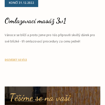
KONČÍ 31.12.2022
Omlazovací masáž 3v1
Vánoce se blíží a proto jsme pro Vás připravili skvělý dárek pro
své blízké - tři omlazovací procedury za cenu jedné!
DOZVĚDĚT SE VÍCE
Těšíme se na vaši